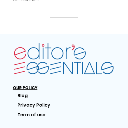
OUR POLICY
Blog
Privacy Policy
Term of use