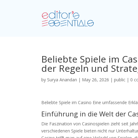
Beliebte Spiele im Ca
der Regeln und Strate
by
Surya Anandan
|
May 26, 2026
|
public
|
0 
Beliebte Spiele im Casino Eine umfassende Erklä
Einführung in die Welt der Ca
Die Faszination von Casinospielen zieht seit Ja
verschiedenen Spiele bieten nicht nur Unterhalt
Casino trifft man auf eine Vielzahl von Spielen,