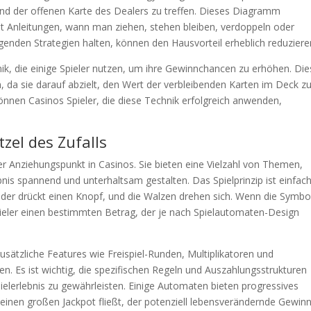
und der offenen Karte des Dealers zu treffen. Dieses Diagramm
tet Anleitungen, wann man ziehen, stehen bleiben, verdoppeln oder
dlegenden Strategien halten, können den Hausvorteil erheblich reduziere
nik, die einige Spieler nutzen, um ihre Gewinnchancen zu erhöhen. Di
 da sie darauf abzielt, den Wert der verbleibenden Karten im Deck z
können Casinos Spieler, die diese Technik erfolgreich anwenden,
zel des Zufalls
er Anziehungspunkt in Casinos. Sie bieten eine Vielzahl von Themen,
nis spannend und unterhaltsam gestalten. Das Spielprinzip ist einfach
 oder drückt einen Knopf, und die Walzen drehen sich. Wenn die Symbo
ieler einen bestimmten Betrag, der je nach Spielautomaten-Design
sätzliche Features wie Freispiel-Runden, Multiplikatoren und
n. Es ist wichtig, die spezifischen Regeln und Auszahlungsstrukturen
elerlebnis zu gewährleisten. Einige Automaten bieten progressives
in einen großen Jackpot fließt, der potenziell lebensverändernde Gewin