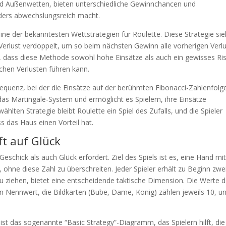
nd Außenwetten, bieten unterschiedliche Gewinnchancen und
ders abwechslungsreich macht.
ine der bekanntesten Wettstrategien für Roulette. Diese Strategie sie
 Verlust verdoppelt, um so beim nächsten Gewinn alle vorherigen Verl
n, dass diese Methode sowohl hohe Einsätze als auch ein gewisses Ri
ichen Verlusten führen kann.
-Sequenz, bei der die Einsätze auf der berühmten Fibonacci-Zahlenfolg
das Martingale-System und ermöglicht es Spielern, ihre Einsätze
lten Strategie bleibt Roulette ein Spiel des Zufalls, und die Spieler
s das Haus einen Vorteil hat.
fft auf Glück
Geschick als auch Glück erfordert. Ziel des Spiels ist es, eine Hand mi
ohne diese Zahl zu überschreiten. Jeder Spieler erhält zu Beginn zwe
zu ziehen, bietet eine entscheidende taktische Dimension. Die Werte d
ren Nennwert, die Bildkarten (Bube, Dame, König) zählen jeweils 10, u
 ist das sogenannte “Basic Strategy”-Diagramm, das Spielern hilft, die