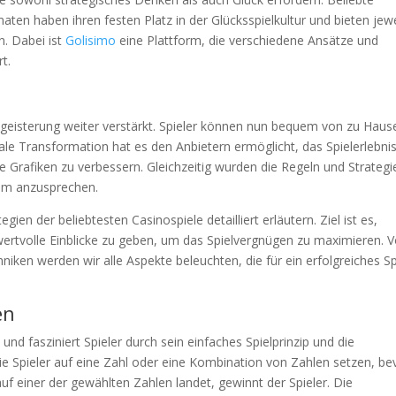
ten haben ihren festen Platz in der Glücksspielkultur und bieten jewe
. Dabei ist
Golisimo
eine Plattform, die verschiedene Ansätze und
t.
egeisterung weiter verstärkt. Spieler können nun bequem von zu Haus
itale Transformation hat es den Anbietern ermöglicht, das Spielerlebni
 Grafiken zu verbessern. Gleichzeitig wurden die Regeln und Strategi
ikum anzusprechen.
gien der beliebtesten Casinospiele detailliert erläutern. Ziel ist es,
wertvolle Einblicke zu geben, um das Spielvergnügen zu maximieren. 
niken werden wir alle Aspekte beleuchten, die für ein erfolgreiches Sp
en
und fasziniert Spieler durch sein einfaches Spielprinzip und die
die Spieler auf eine Zahl oder eine Kombination von Zahlen setzen, be
uf einer der gewählten Zahlen landet, gewinnt der Spieler. Die