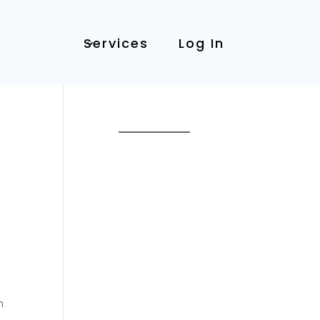
Services
Log In
m