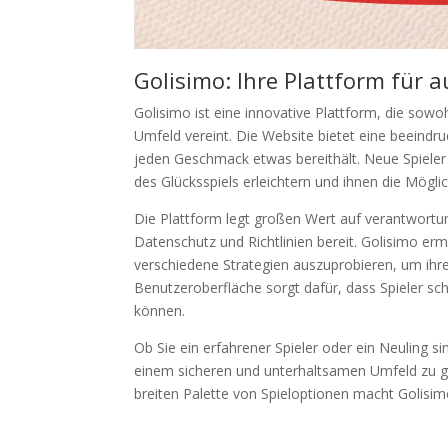
Golisimo: Ihre Plattform für 
Golisimo ist eine innovative Plattform, die sow
Umfeld vereint. Die Website bietet eine beeindr
jeden Geschmack etwas bereithält. Neue Spieler p
des Glücksspiels erleichtern und ihnen die Mögli
Die Plattform legt großen Wert auf verantwortu
Datenschutz und Richtlinien bereit. Golisimo erm
verschiedene Strategien auszuprobieren, um ihr
Benutzeroberfläche sorgt dafür, dass Spieler sch
können.
Ob Sie ein erfahrener Spieler oder ein Neuling si
einem sicheren und unterhaltsamen Umfeld zu 
breiten Palette von Spieloptionen macht Golisimo