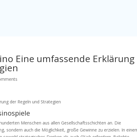
sino Eine umfassende Erklärung
gien
comments
rung der Regeln und Strategien
sinospiele
hrhunderten Menschen aus allen Gesellschaftsschichten an. Die
ung, sondern auch die Möglichkeit, große Gewinne zu erzielen. In eine
 die sowohl strategisches Denken als auch Glück erfordern. Beliebte