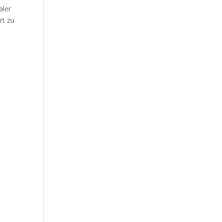
aler
rt zu