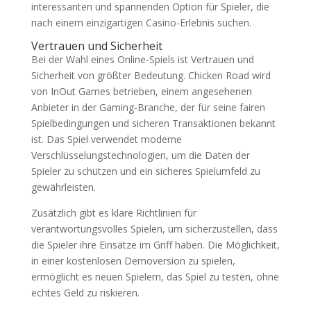
interessanten und spannenden Option für Spieler, die
nach einem einzigartigen Casino-Erlebnis suchen.
Vertrauen und Sicherheit
Bei der Wahl eines Online-Spiels ist Vertrauen und
Sicherheit von größter Bedeutung. Chicken Road wird
von InOut Games betrieben, einem angesehenen
Anbieter in der Gaming-Branche, der für seine fairen
Spielbedingungen und sicheren Transaktionen bekannt
ist. Das Spiel verwendet moderne
Verschlüsselungstechnologien, um die Daten der
Spieler zu schützen und ein sicheres Spielumfeld zu
gewährleisten.
Zusätzlich gibt es klare Richtlinien für
verantwortungsvolles Spielen, um sicherzustellen, dass
die Spieler ihre Einsätze im Griff haben. Die Möglichkeit,
in einer kostenlosen Demoversion zu spielen,
ermöglicht es neuen Spielern, das Spiel zu testen, ohne
echtes Geld zu riskieren.