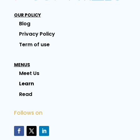
OUR POLICY
Blog
Privacy Policy
Term of use
MENUS
Meet Us
Learn
Read
Follows on