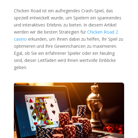
Chicken Road ist ein aufregendes Crash-Spiel, das
speziell entwickelt wurde, um Spielern ein spannendes
und interaktives Erlebnis zu bieten. In diesem Artikel
werden wir die besten Strategien für
Chicken Road 2
casino
erkunden, um Ihnen dabei zu helfen, Ihr Spiel zu
optimieren und Ihre Gewinnchancen zu maximieren.
Egal, ob Sie ein erfahrener Spieler oder ein Neuling
sind, dieser Leitfaden wird Ihnen wertvolle Einblicke
geben.