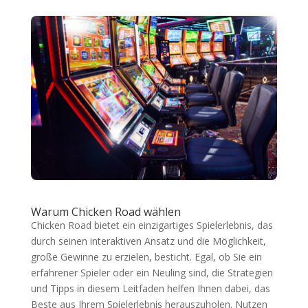
Warum Chicken Road wählen
Chicken Road bietet ein einzigartiges Spielerlebnis, das
durch seinen interaktiven Ansatz und die Möglichkeit,
große Gewinne zu erzielen, besticht. Egal, ob Sie ein
erfahrener Spieler oder ein Neuling sind, die Strategien
und Tipps in diesem Leitfaden helfen Ihnen dabei, das
Beste aus Ihrem Spielerlebnis herauszuholen. Nutzen