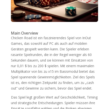
Main Overview
Chicken Road ist ein faszinierendes Spiel von InOut
Games, das sowohl auf PC als auch auf mobilen
Geräten gespielt werden kann. Die Spieler erleben
rasante Spielrunden, die in der Regel weniger als 60
Sekunden dauern, und sie können mit Einsätzen von
nur 0,01 $ bis zu 200 $ spielen. Mit einem maximalen
Multiplikator von bis zu x15 im Basismodul bietet das
Spiel spannende Gewinnmöglichkeiten. Ziel des Spiels
ist es, den richtigen Zeitpunkt zu finden, um zu „cash
out” und Gewinne zu sichern, bevor das Spiel endet.
Das Spiel legt großen Wert auf Geschicklichkeit, Timing
und strategische Entscheidungen. Spieler müssen ihre
Einsätze sorgfältig wählen und die Risiken abwägen,