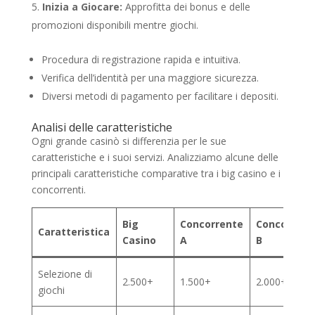
Inizia a Giocare:
Approfitta dei bonus e delle
promozioni disponibili mentre giochi.
Procedura di registrazione rapida e intuitiva.
Verifica dell’identità per una maggiore sicurezza.
Diversi metodi di pagamento per facilitare i depositi.
Analisi delle caratteristiche
Ogni grande casinò si differenzia per le sue
caratteristiche e i suoi servizi. Analizziamo alcune delle
principali caratteristiche comparative tra i big casino e i
concorrenti.
Big
Concorrente
Concorrent
Caratteristica
Casino
A
B
Selezione di
2.500+
1.500+
2.000+
giochi