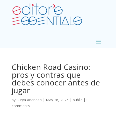
Chicken Road Casino:
pros y contras que
debes conocer antes de
jugar
by
Surya Anandan
|
May 26, 2026
|
public
|
0
comments