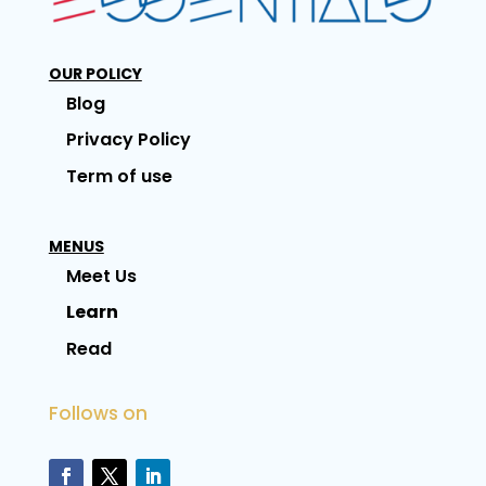
OUR POLICY
Blog
Privacy Policy
Term of use
MENUS
Meet Us
Learn
Read
Follows on