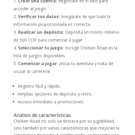
Crear una cuenta:
Regístrate en el sitio para
acceder al juego.
Verificar tus datos:
Asegúrate de que toda la
información proporcionada es correcta.
Realizar un depósito:
Deposita un monto mínimo
de 500 COP para comenzar a jugar.
Seleccionar tu juego:
Escoge Chicken Road en la
lista de juegos disponibles.
Comenzar a jugar:
¡Inicia tu aventura y trata de
cruzar la carretera!
Registro fácil y rápido.
Amplias opciones de depósito y retiro.
Acceso inmediato a promociones.
Análisis de características
Chicken Road no solo se destaca por su jugabilidad,
sino también por varias características que mejoran la
experiencia de juego. A continuación, se presenta una