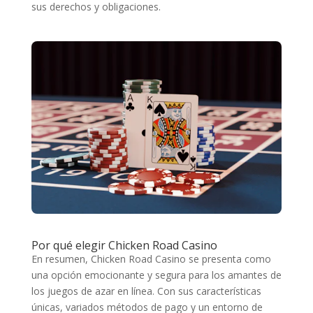
sus derechos y obligaciones.
Por qué elegir Chicken Road Casino
En resumen, Chicken Road Casino se presenta como
una opción emocionante y segura para los amantes de
los juegos de azar en línea. Con sus características
únicas, variados métodos de pago y un entorno de