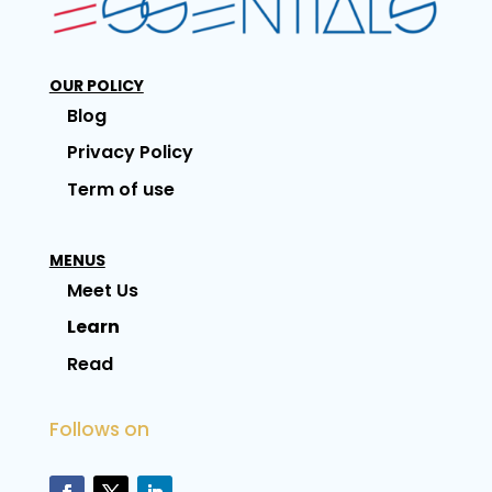
OUR POLICY
Blog
Privacy Policy
Term of use
MENUS
Meet Us
Learn
Read
Follows on