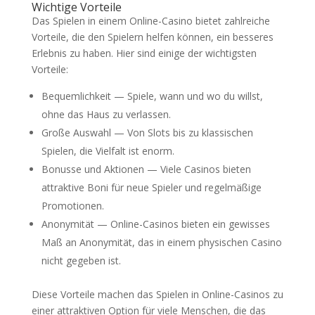
Wichtige Vorteile
Das Spielen in einem Online-Casino bietet zahlreiche
Vorteile, die den Spielern helfen können, ein besseres
Erlebnis zu haben. Hier sind einige der wichtigsten
Vorteile:
Bequemlichkeit — Spiele, wann und wo du willst,
ohne das Haus zu verlassen.
Große Auswahl — Von Slots bis zu klassischen
Spielen, die Vielfalt ist enorm.
Bonusse und Aktionen — Viele Casinos bieten
attraktive Boni für neue Spieler und regelmäßige
Promotionen.
Anonymität — Online-Casinos bieten ein gewisses
Maß an Anonymität, das in einem physischen Casino
nicht gegeben ist.
Diese Vorteile machen das Spielen in Online-Casinos zu
einer attraktiven Option für viele Menschen, die das