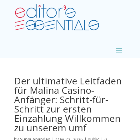
Der ultimative Leitfaden
für Malina Casino-
Anfänger: Schritt-für-
Schritt zur ersten
Einzahlung Willkommen
zu unserem umf
by
Surya Anandan
|
May 22, 2026
|
public
|
0