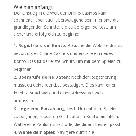
Wie man anfängt
Der Einstieg in die Welt der Online-Casinos kann
spannend, aber auch überwältigend sein. Hier sind die
grundlegenden Schritte, die du befolgen solltest, um
sicher und erfolgreich zu beginnen:
Registriere ein Konto:
Besuche die Website deines
bevorzugten Online-Casinos und erstelle ein neues
Konto. Das ist der erste Schritt, um mit dem Spielen zu
beginnen.
Überprüfe deine Daten:
Nach der Registrierung
musst du deine Identität bestätigen. Dies kann einen
Identitätsnachweis und einen Adressnachweis
umfassen.
Lege eine Einzahlung fest:
Um mit dem Spielen
zu beginnen, musst du Geld auf dein Konto einzahlen.
Wähle eine Zahlungsmethode, die dir am besten passt.
Wähle dein Spiel:
Navigiere durch die