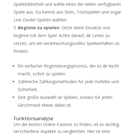
Spielebibliothek und wähle eines der vielen verfügbaren
Spiele aus. Du kannst aus Slots, Tischspielen und sogar
Live-Dealer-Spielen wählen.
Beginne zu spielen:
Setze deine Einsätze und
beginne mit dem Spiel. Achte darauf, dir Limits zu
setzen, um ein verantwortungsvolles Spielverhalten zu
fördern.
Ein einfacher Registrierungsprozess, der es dir leicht
macht, sofort zu spielen.
Zahlreiche Zahlungsmethoden für jede Vorliebe und
Sicherheit.
Eine große Auswahl an Spielen, sodass für jeden
Geschmack etwas dabei ist.
Funktionsanalyse
Um die besten Online-Casinos zu finden, ist es wichtig,
verschiedene Aspekte zu vergleichen. Hier ist eine