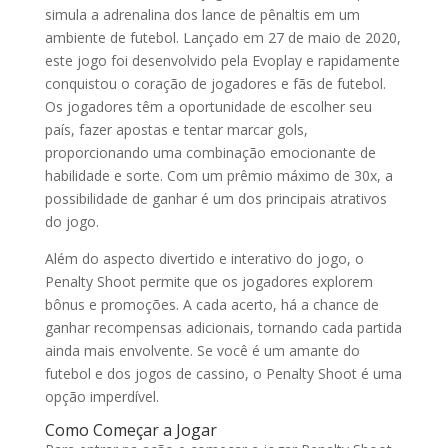
simula a adrenalina dos lance de pênaltis em um
ambiente de futebol. Lançado em 27 de maio de 2020,
este jogo foi desenvolvido pela Evoplay e rapidamente
conquistou o coração de jogadores e fãs de futebol.
Os jogadores têm a oportunidade de escolher seu
país, fazer apostas e tentar marcar gols,
proporcionando uma combinação emocionante de
habilidade e sorte. Com um prêmio máximo de 30x, a
possibilidade de ganhar é um dos principais atrativos
do jogo.
Além do aspecto divertido e interativo do jogo, o
Penalty Shoot permite que os jogadores explorem
bônus e promoções. A cada acerto, há a chance de
ganhar recompensas adicionais, tornando cada partida
ainda mais envolvente. Se você é um amante do
futebol e dos jogos de cassino, o Penalty Shoot é uma
opção imperdível.
Como Começar a Jogar