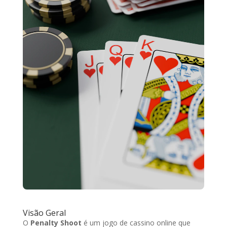
Visão Geral
O
Penalty Shoot
é um jogo de cassino online que