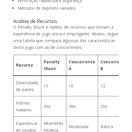
Verificação rápida para segurança.
Métodos de depósito variados.
Análise de Recursos
O Penalty Shoot é repleto de recursos que tornam a
experiência de jogo única e empolgante. Abaixo, segue
uma tabela que compara algumas das características
deste jogo com as de concorrentes.
Penalty
Concorrente
Concorrente
Recurso
Shoot
A
B
Diversidade
15
10
12
de países
Prêmio
30x
20x
25x
máximo
Experiência
Altamente
Moderada
Básica
do usuário
intuitiva