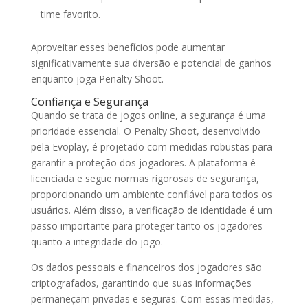
time favorito.
Aproveitar esses benefícios pode aumentar
significativamente sua diversão e potencial de ganhos
enquanto joga Penalty Shoot.
Confiança e Segurança
Quando se trata de jogos online, a segurança é uma
prioridade essencial. O Penalty Shoot, desenvolvido
pela Evoplay, é projetado com medidas robustas para
garantir a proteção dos jogadores. A plataforma é
licenciada e segue normas rigorosas de segurança,
proporcionando um ambiente confiável para todos os
usuários. Além disso, a verificação de identidade é um
passo importante para proteger tanto os jogadores
quanto a integridade do jogo.
Os dados pessoais e financeiros dos jogadores são
criptografados, garantindo que suas informações
permaneçam privadas e seguras. Com essas medidas,