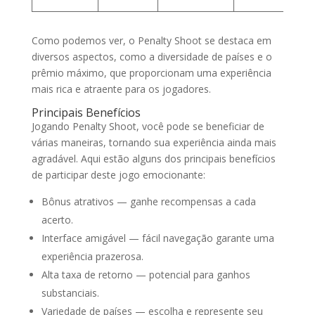
Como podemos ver, o Penalty Shoot se destaca em
diversos aspectos, como a diversidade de países e o
prêmio máximo, que proporcionam uma experiência
mais rica e atraente para os jogadores.
Principais Benefícios
Jogando Penalty Shoot, você pode se beneficiar de
várias maneiras, tornando sua experiência ainda mais
agradável. Aqui estão alguns dos principais benefícios
de participar deste jogo emocionante:
Bônus atrativos — ganhe recompensas a cada
acerto.
Interface amigável — fácil navegação garante uma
experiência prazerosa.
Alta taxa de retorno — potencial para ganhos
substanciais.
Variedade de países — escolha e represente seu