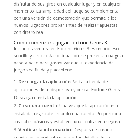
disfrutar de sus giros en cualquier lugar y en cualquier
momento. La simplicidad del juego se complementa
con una versión de demostración que permite a los
nuevos jugadores probar antes de realizar apuestas
con dinero real.
Cómo comenzar a jugar Fortune Gems 3
Iniciar tu aventura en Fortune Gems 3 es un proceso
sencillo y directo. A continuación, se presenta una guía
paso a paso para garantizar que tu experiencia de
juego sea fluida y placentera:
Descargar la aplicación:
Visita la tienda de
aplicaciones de tu dispositivo y busca “Fortune Gems”.
Descarga e instala la aplicación.
Crear una cuenta:
Una vez que la aplicación esté
instalada, regístrate creando una cuenta. Proporciona
tus datos básicos y establece una contraseña segura.
Verificar la información:
Después de crear tu
cuenta, es importante verificar tus detalles. Esto