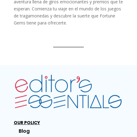
aventura llena de giros emocionantes y premios que te
esperan. Comienza tu viaje en el mundo de los juegos
de tragamonedas y descubre la suerte que Fortune
Gems tiene para ofrecerte.
OUR POLICY
Blog