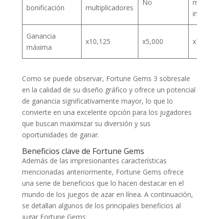
No
menos
bonificación
multiplicadores
interesa
Ganancia
x10,125
x5,000
x7,500
máxima
Como se puede observar, Fortune Gems 3 sobresale
en la calidad de su diseño gráfico y ofrece un potencial
de ganancia significativamente mayor, lo que lo
convierte en una excelente opción para los jugadores
que buscan maximizar su diversión y sus
oportunidades de ganar.
Beneficios clave de Fortune Gems
Además de las impresionantes características
mencionadas anteriormente, Fortune Gems ofrece
una serie de beneficios que lo hacen destacar en el
mundo de los juegos de azar en línea. A continuación,
se detallan algunos de los principales beneficios al
jugar Fortune Gems: