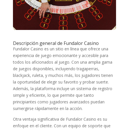
Descripción general de Fundalor Casino
Fundalor Casino es un sitio en línea que ofrece una
experiencia de juego emocionante y accesible para
todos los aficionados al juego. Con una amplia gama
de juegos disponibles, incluyendo tragaperras,
blackjack, ruleta, y muchos más, los jugadores tienen
la oportunidad de elegir su favorito y probar suerte.
Además, la plataforma incluye un sistema de registro
simple y eficiente, lo que permite que tanto
principiantes como jugadores avanzados puedan
sumergirse rápidamente en la acción.
Otra ventaja significativa de Fundalor Casino es su
enfoque en el cliente. Con un equipo de soporte que