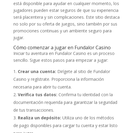
está disponible para ayudar en cualquier momento, los
jugadores pueden estar seguros de que su experiencia
será placentera y sin complicaciones. Este sitio destaca
no solo por su oferta de juegos, sino también por sus
promociones continuas y un ambiente seguro para
jugar.
Cómo comenzar a jugar en Fundalor Casino
Iniciar tu aventura en Fundalor Casino es un proceso
sencillo. Sigue estos pasos para empezar a jugar:
Crear una cuenta:
Dirígete al sitio de Fundalor
Casino y regístrate. Proporciona la información
necesaria para abrir tu cuenta.
Verifica tus datos:
Confirma tu identidad con la
documentación requerida para garantizar la seguridad
de tus transacciones.
Realiza un depósito:
Utiliza uno de los métodos
de pago disponibles para cargar tu cuenta y estar listo