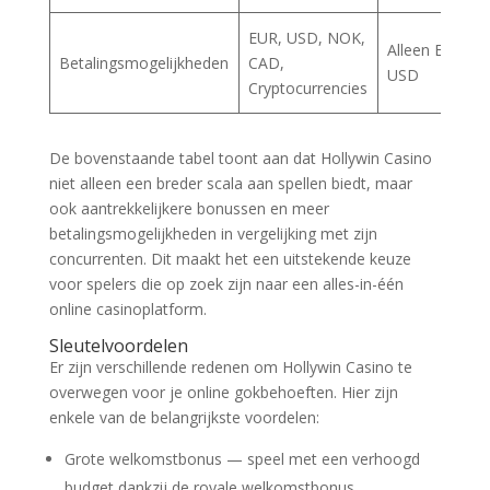
EUR, USD, NOK,
Alleen EUR,
Betalingsmogelijkheden
CAD,
USD
Cryptocurrencies
De bovenstaande tabel toont aan dat Hollywin Casino
niet alleen een breder scala aan spellen biedt, maar
ook aantrekkelijkere bonussen en meer
betalingsmogelijkheden in vergelijking met zijn
concurrenten. Dit maakt het een uitstekende keuze
voor spelers die op zoek zijn naar een alles-in-één
online casinoplatform.
Sleutelvoordelen
Er zijn verschillende redenen om Hollywin Casino te
overwegen voor je online gokbehoeften. Hier zijn
enkele van de belangrijkste voordelen:
Grote welkomstbonus — speel met een verhoogd
budget dankzij de royale welkomstbonus.