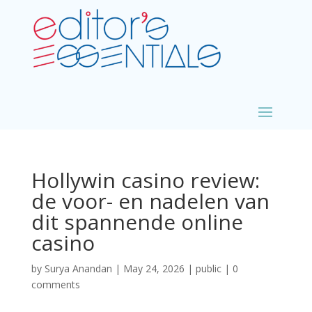
Hollywin casino review:
de voor- en nadelen van
dit spannende online
casino
by
Surya Anandan
|
May 24, 2026
|
public
|
0
comments