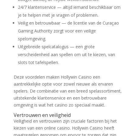
24/7 klantenservice — altijd iemand beschikbaar om
je te helpen met je vragen of problemen.
Veilig en betrouwbaar — de licentie van de Curaçao
Gaming Authority zorgt voor een veilige
spelomgeving.
Uitgebreide spelcatalogus — een grote
verscheidenheid aan spellen om uit te kiezen, van
slots tot tafelspellen.
Deze voordelen maken Hollywin Casino een
aantrekkelijke optie voor zowel nieuwe als ervaren
spelers. De combinatie van een breed spelassortiment,
uitstekende klantenservice en een betrouwbare
omgeving is wat het casino zo speciaal maakt.
Vertrouwen en veiligheid
Veiligheid en vertrouwen zijn cruciale factoren bij het
kiezen van een online casino. Hollywin Casino heeft
maatregelen genomen om ervoor te zorgen dat zijn