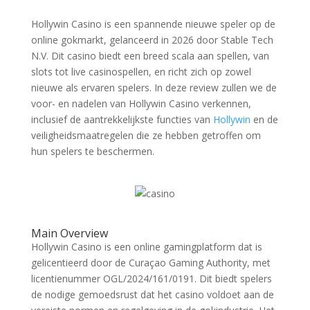
Hollywin Casino is een spannende nieuwe speler op de
online gokmarkt, gelanceerd in 2026 door Stable Tech
N.V. Dit casino biedt een breed scala aan spellen, van
slots tot live casinospellen, en richt zich op zowel
nieuwe als ervaren spelers. In deze review zullen we de
voor- en nadelen van Hollywin Casino verkennen,
inclusief de aantrekkelijkste functies van
Hollywin
en de
veiligheidsmaatregelen die ze hebben getroffen om
hun spelers te beschermen.
Main Overview
Hollywin Casino is een online gamingplatform dat is
gelicentieerd door de Curaçao Gaming Authority, met
licentienummer OGL/2024/161/0191. Dit biedt spelers
de nodige gemoedsrust dat het casino voldoet aan de