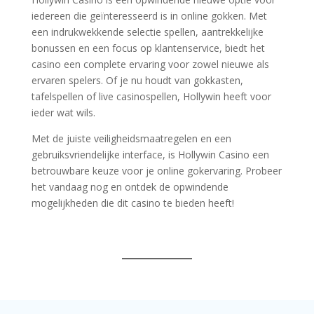
iedereen die geïnteresseerd is in online gokken. Met
een indrukwekkende selectie spellen, aantrekkelijke
bonussen en een focus op klantenservice, biedt het
casino een complete ervaring voor zowel nieuwe als
ervaren spelers. Of je nu houdt van gokkasten,
tafelspellen of live casinospellen, Hollywin heeft voor
ieder wat wils.
Met de juiste veiligheidsmaatregelen en een
gebruiksvriendelijke interface, is Hollywin Casino een
betrouwbare keuze voor je online gokervaring. Probeer
het vandaag nog en ontdek de opwindende
mogelijkheden die dit casino te bieden heeft!