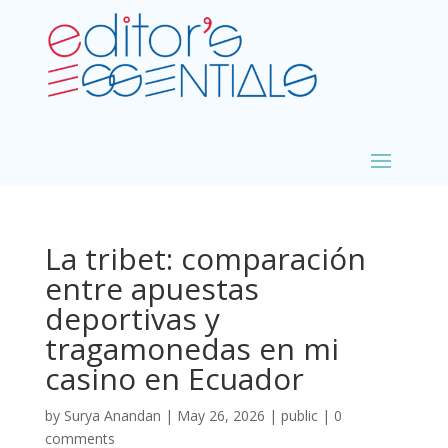
La tribet: comparación
entre apuestas
deportivas y
tragamonedas en mi
casino en Ecuador
by
Surya Anandan
|
May 26, 2026
|
public
|
0
comments