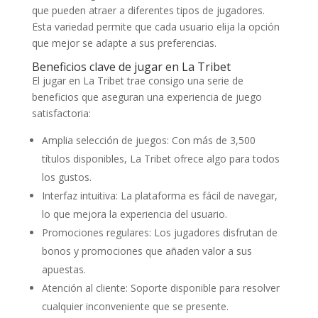
que pueden atraer a diferentes tipos de jugadores.
Esta variedad permite que cada usuario elija la opción
que mejor se adapte a sus preferencias.
Beneficios clave de jugar en La Tribet
El jugar en La Tribet trae consigo una serie de
beneficios que aseguran una experiencia de juego
satisfactoria:
Amplia selección de juegos: Con más de 3,500
títulos disponibles, La Tribet ofrece algo para todos
los gustos.
Interfaz intuitiva: La plataforma es fácil de navegar,
lo que mejora la experiencia del usuario.
Promociones regulares: Los jugadores disfrutan de
bonos y promociones que añaden valor a sus
apuestas.
Atención al cliente: Soporte disponible para resolver
cualquier inconveniente que se presente.