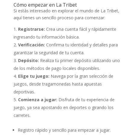
Cómo empezar en La Tribet
Si estás interesado en explorar el mundo de La Tribet,
aquí tienes un sencillo proceso para comenzar:
Registrarse:
Crea una cuenta fácil y rápidamente
ingresando tu información básica.
Verificación:
Confirma tu identidad y detalles para
garantizar la seguridad de tu cuenta.
Depósito:
Realiza tu primer depósito utilizando uno
de los métodos de pago locales disponibles.
Elige tu juego:
Navega por la gran selección de
juegos, desde tragamonedas hasta apuestas
deportivas.
Comienza a jugar:
Disfruta de tu experiencia de
juego, ya sea apostando en deportes o girando los
carretes.
Registro rápido y sencillo para empezar a jugar.