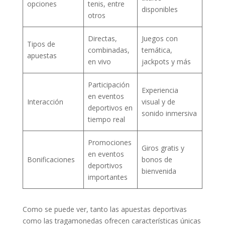
opciones
tenis, entre
disponibles
otros
Directas,
Juegos con
Tipos de
combinadas,
temática,
apuestas
en vivo
jackpots y más
Participación
Experiencia
en eventos
Interacción
visual y de
deportivos en
sonido inmersiva
tiempo real
Promociones
Giros gratis y
en eventos
Bonificaciones
bonos de
deportivos
bienvenida
importantes
Como se puede ver, tanto las apuestas deportivas
como las tragamonedas ofrecen características únicas