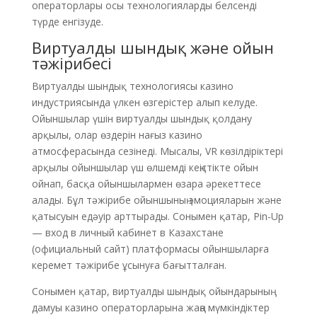
операторлары осы технологияларды белсенді
түрде енгізуде.
Виртуалды шындық және ойын
тәжірибесі
Виртуалды шындық технологиясы казино
индустриясында үлкен өзгерістер алып келуде.
Ойыншылар үшін виртуалды шындық қолдану
арқылы, олар өздерін нағыз казино
атмосферасында сезінеді. Мысалы, VR көзілдіріктері
арқылы ойыншылар үш өлшемді кеңістікте ойын
ойнап, басқа ойыншылармен өзара әрекеттесе
алады. Бұл тәжірибе ойыншының эмоцияларын және
қатысуын едәуір арттырады. Сонымен қатар, Pin-Up
— вход в личный кабинет в Казахстане
(официальный сайт) платформасы ойыншыларға
керемет тәжірибе ұсынуға бағытталған.
Сонымен қатар, виртуалды шындық ойындарының
дамуы казино операторларына жаңа мүмкіндіктер