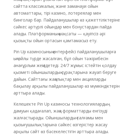
сайтта классикалық және заманауи ойын
автоматтары, тірі казино, лотереялар мен
бинголар бар. Пайдаланушылар өз қажеттіліктеріне
сәйкес әртүрлі ойындар мен бонустардан пайда
алады. Платформаның мақсаты — қауіпсіз әрі
қызықты ойын ортасын қамтамасыз ету.
Pin Up казиносының интерфейсі пайдаланушыларға
ыңғайлы түрде жасалған, бұл ойын тәжірибесін
анағұрлым жеңілдетеді. 24/7 жұмыс істейтін қолдау
қызметі ойыншылардың сұрақтарына жауап беруге
дайын. Сайттағы жаңалықтар мен акцияларды
бақылау арқылы пайдаланушылар өз мүмкіндіктерін
арттыра алады.
Келешекте Pin Up казиносы технологиялардың
дамуын қадағалап, жаңа форматтарды енгізуді
жалғастырады. Ойыншылардың талғамы мен
қызығушылықтарына сәйкес өзгерістер жасау
арқылы сайт өз бәсекелестігін арттыра алады.