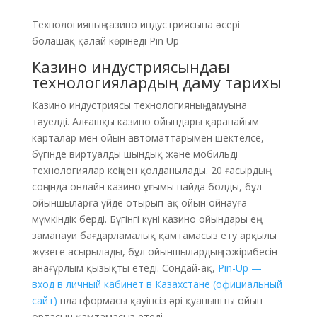
Технологияның казино индустриясына әсері
болашақ қалай көрінеді Pin Up
Казино индустриясындағы
технологиялардың даму тарихы
Казино индустриясы технологияның дамуына
тәуелді. Алғашқы казино ойындары қарапайым
карталар мен ойын автоматтарымен шектелсе,
бүгінде виртуалды шындық және мобильді
технологиялар кеңінен қолданылады. 20 ғасырдың
соңында онлайн казино ұғымы пайда болды, бұл
ойыншыларға үйде отырып-ақ ойын ойнауға
мүмкіндік берді. Бүгінгі күні казино ойындары ең
заманауи бағдарламалық қамтамасыз ету арқылы
жүзеге асырылады, бұл ойыншылардың тәжірибесін
анағұрлым қызықты етеді. Сондай-ақ,
Pin-Up —
вход в личный кабинет в Казахстане (официальный
сайт)
платформасы қауіпсіз әрі қуанышты ойын
ортасын қамтамасыз етеді.