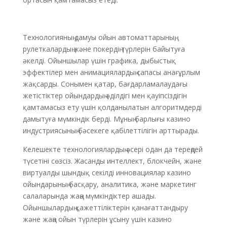
Технологияның дамуы ойын автоматтарының,
рулеткалардың және покердің түрлерін байытуға
әкелді. Ойыншылар үшін графика, дыбыстық
эффектілер мен анимациялардың сапасы анағұрлым
жақсарды. Сонымен қатар, бағдарламалаудағы
жетістіктер ойындардың әділдігі мен қауіпсіздігін
қамтамасыз ету үшін қолданылатын алгоритмдерді
дамытуға мүмкіндік берді. Мұның барлығы казино
индустриясының бәсекеге қабілеттілігін арттырады.
Келешекте технологиялардың әсері одан да тереңдей
түсетіні сөзсіз. Жасанды интеллект, блокчейн, және
виртуалды шындық секілді инновациялар казино
ойындарының басқару, аналитика, және маркетинг
салаларында жаңа мүмкіндіктер ашады.
Ойыншылардың қажеттіліктерін қанағаттандыру
және жаңа ойын түрлерін ұсыну үшін казино