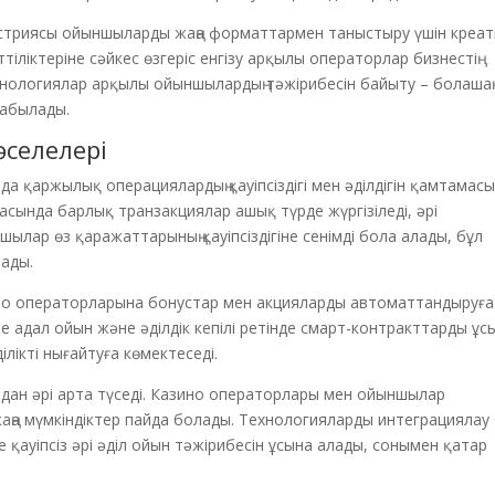
устриясы ойыншыларды жаңа форматтармен таныстыру үшін креат
іліктеріне сәйкес өзгеріс енгізу арқылы операторлар бизнестің
 технологиялар арқылы ойыншылардың тәжірибесін байыту – болаша
табылады.
әселелері
а қаржылық операциялардың қауіпсіздігі мен әділдігін қамтамас
асында барлық транзакциялар ашық түрде жүргізіледі, әрі
лар өз қаражаттарының қауіпсіздігіне сенімді бола алады, бұл
ады.
но операторларына бонустар мен акцияларды автоматтандыруға
не адал ойын және әділдік кепілі ретінде смарт-контракттарды ұс
ілікті нығайтуға көмектеседі.
одан әрі арта түседі. Казино операторлары мен ойыншылар
аңа мүмкіндіктер пайда болады. Технологияларды интеграциялау
қауіпсіз әрі әділ ойын тәжірибесін ұсына алады, сонымен қатар