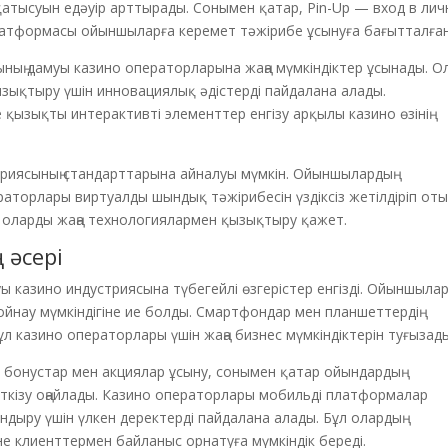
атысуын едәуір арттырады. Сонымен қатар, Pin-Up — вход в ли
латформасы ойыншыларға керемет тәжірибе ұсынуға бағытталған
ың дамуы казино операторларына жаңа мүмкіндіктер ұсынады. О
ықтыру үшін инновациялық әдістерді пайдалана алады.
ызықты интерактивті элементтер енгізу арқылы казино өзінің
риясының стандарттарына айналуы мүмкін. Ойыншылардың
аторлары виртуалды шындық тәжірибесін үздіксіз жетілдіріп от
, оларды жаңа технологиялармен қызықтыру қажет.
 әсері
ы казино индустриясына түбегейлі өзгерістер енгізді. Ойыншылар
ойнау мүмкіндігіне ие болды. Смартфондар мен планшеттердің
ұл казино операторлары үшін жаңа бизнес мүмкіндіктерін туғызад
бонустар мен акциялар ұсыну, сонымен қатар ойындардың
ткізу оңайлады. Казино операторлары мобильді платформалар
андыру үшін үлкен деректерді пайдалана алады. Бұл олардың
не клиенттермен байланыс орнатуға мүмкіндік береді.