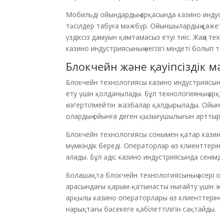
Мобильді ойындардың арқасында казино инд
тәсілдер табуға мәжбүр. Ойыншылардың қажетт
үздіксіз дамуын қамтамасыз етуі тиіс. Жаңа
казино индустриясының негізгі міндеті болып 
Блокчейн және қауіпсіздік м
Блокчейн технологиясы казино индустриясынд
ету үшін қолданылады. Бұл технологияның арқ
өзгертілмейтін жазбалар қалдырылады. Ойыншы
олардың ойынға деген қызығушылығын арттыр
Блокчейн технологиясы сонымен қатар кази
мүмкіндік береді. Операторлар өз клиенттері
алады. Бұл әдіс казино индустриясында сенімд
Болашақта блокчейн технологиясының әсері 
арасындағы қарым-қатынасты нығайту үшін ж
арқылы казино операторлары өз клиенттеріне 
нарықтағы бәсекеге қабілеттілігін сақтайды.