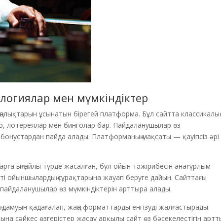
ологиялар мен мүмкіндіктер
аңалықтарын ұсынатын бірегей платформа. Бұл сайтта классикалы
но, лотереялар мен бинголар бар. Пайдаланушылар өз
 бонустардан пайда алады. Платформаның мақсаты — қауіпсіз әрі
арға ыңғайлы түрде жасалған, бұл ойын тәжірибесін анағұрлым
меті ойыншылардың сұрақтарына жауап беруге дайын. Сайттағы
пайдаланушылар өз мүмкіндіктерін арттыра алады.
 дамуын қадағалап, жаңа форматтарды енгізуді жалғастырады.
а сәйкес өзгерістер жасау арқылы сайт өз бәсекелестігін артт