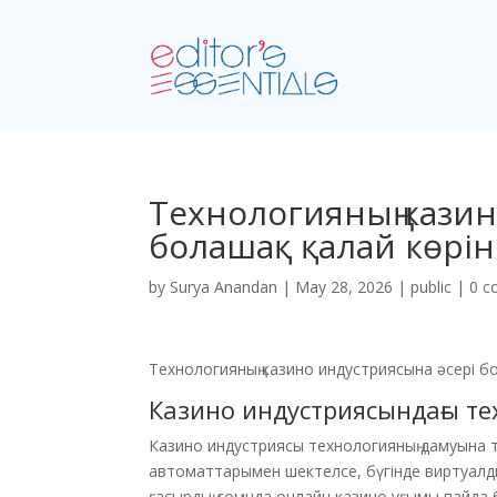
Технологияның казин
болашақ қалай көрін
by
Surya Anandan
|
May 28, 2026
|
public
|
0 
Технологияның казино индустриясына әсері бо
Казино индустриясындағы т
Казино индустриясы технологияның дамуына 
автоматтарымен шектелсе, бүгінде виртуалд
ғасырдың соңында онлайн казино ұғымы пайда