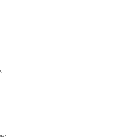
қ
ыра