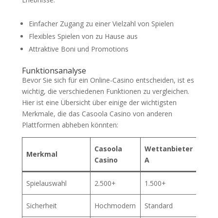
Einfacher Zugang zu einer Vielzahl von Spielen
Flexibles Spielen von zu Hause aus
Attraktive Boni und Promotions
Funktionsanalyse
Bevor Sie sich für ein Online-Casino entscheiden, ist es
wichtig, die verschiedenen Funktionen zu vergleichen.
Hier ist eine Übersicht über einige der wichtigsten
Merkmale, die das Casoola Casino von anderen
Plattformen abheben könnten:
Casoola
Wettanbieter
Wett
Merkmal
Casino
A
B
Spielauswahl
2.500+
1.500+
2.00
Sicherheit
Hochmodern
Standard
Basi