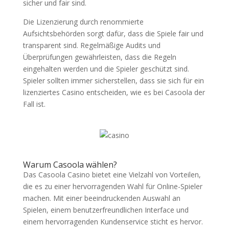
sicher und fair sind.
Die Lizenzierung durch renommierte
Aufsichtsbehörden sorgt dafür, dass die Spiele fair und
transparent sind. Regelmäßige Audits und
Überprüfungen gewährleisten, dass die Regeln
eingehalten werden und die Spieler geschützt sind.
Spieler sollten immer sicherstellen, dass sie sich für ein
lizenziertes Casino entscheiden, wie es bei Casoola der
Fall ist.
Warum Casoola wählen?
Das Casoola Casino bietet eine Vielzahl von Vorteilen,
die es zu einer hervorragenden Wahl für Online-Spieler
machen. Mit einer beeindruckenden Auswahl an
Spielen, einem benutzerfreundlichen Interface und
einem hervorragenden Kundenservice sticht es hervor.