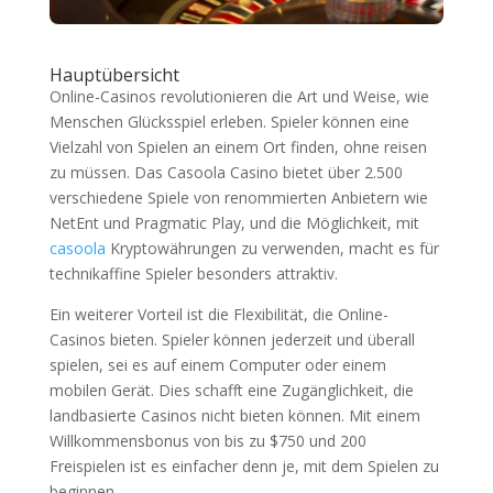
Hauptübersicht
Online-Casinos revolutionieren die Art und Weise, wie
Menschen Glücksspiel erleben. Spieler können eine
Vielzahl von Spielen an einem Ort finden, ohne reisen
zu müssen. Das Casoola Casino bietet über 2.500
verschiedene Spiele von renommierten Anbietern wie
NetEnt und Pragmatic Play, und die Möglichkeit, mit
casoola
Kryptowährungen zu verwenden, macht es für
technikaffine Spieler besonders attraktiv.
Ein weiterer Vorteil ist die Flexibilität, die Online-
Casinos bieten. Spieler können jederzeit und überall
spielen, sei es auf einem Computer oder einem
mobilen Gerät. Dies schafft eine Zugänglichkeit, die
landbasierte Casinos nicht bieten können. Mit einem
Willkommensbonus von bis zu $750 und 200
Freispielen ist es einfacher denn je, mit dem Spielen zu
beginnen.