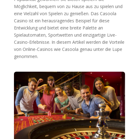
Möglichkeit, bequem von zu Hause aus zu spielen und
eine Vielzahl von Spielen zu genießen. Das Casoola
Casino ist ein herausragendes Beispiel für diese
Entwicklung und bietet eine breite Palette an
Spielautomaten, Sportwetten und einzigartige Live-
Casino-Erlebnisse. In diesem Artikel werden die Vorteile
von Online-Casinos wie Casoola genau unter die Lupe
genommen.