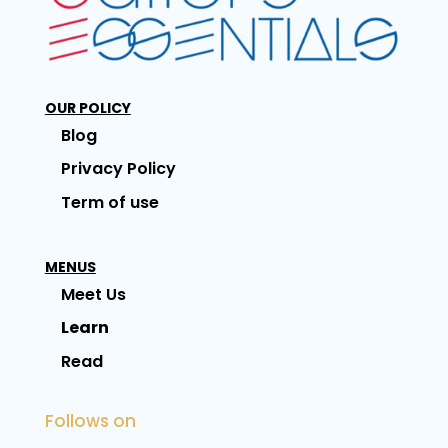
OUR POLICY
Blog
Privacy Policy
Term of use
MENUS
Meet Us
Learn
Read
Follows on