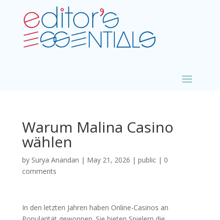
Warum Malina Casino
wählen
by
Surya Anandan
|
May 21, 2026
|
public
|
0
comments
In den letzten Jahren haben Online-Casinos an
Popularität gewonnen. Sie bieten Spielern die