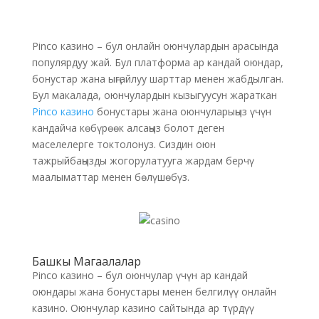
Pinco казино – бул онлайн оюнчулардын арасында
популярдуу жай. Бул платформа ар кандай оюндар,
бонустар жана ыңгайлуу шарттар менен жабдылган.
Бул макалада, оюнчулардын кызыгуусун жараткан
Pinco казино
бонустары жана оюнчуларыңыз үчүн
кандайча көбүрөөк алсаңыз болот деген
маселелерге токтолонуз. Сиздин оюн
тажрыйбаңызды жогорулатууга жардам берчү
маалыматтар менен бөлүшөбүз.
Башкы Магаалалар
Pinco казино – бул оюнчулар үчүн ар кандай
оюндары жана бонустары менен белгилүү онлайн
казино. Оюнчулар казино сайтында ар түрдүү