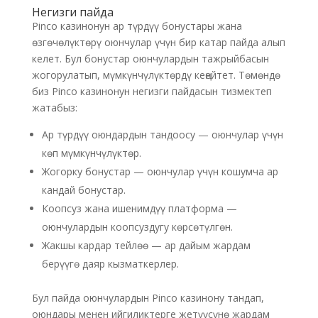
Негизги пайда
Pinco казинонун ар түрдүү бонустары жана
өзгөчөлүктөрү оюнчулар үчүн бир катар пайда алып
келет. Бул бонустар оюнчулардын тажрыйбасын
жогорулатып, мүмкүнчүлүктөрдү кеңейтет. Төмөндө
биз Pinco казинонун негизги пайдасын тизмектеп
жатабыз:
Ар түрдүү оюндардын тандоосу — оюнчулар үчүн
көп мүмкүнчүлүктөр.
Жогорку бонустар — оюнчулар үчүн кошумча ар
кандай бонустар.
Коопсуз жана ишенимдүү платформа —
оюнчулардын коопсуздугу көрсөтүлгөн.
Жакшы кардар тейлөө — ар дайым жардам
берүүгө даяр кызматкерлер.
Бул пайда оюнчулардын Pinco казинону тандап,
оюндары менен ийгиликтерге жетүүсүнө жардам