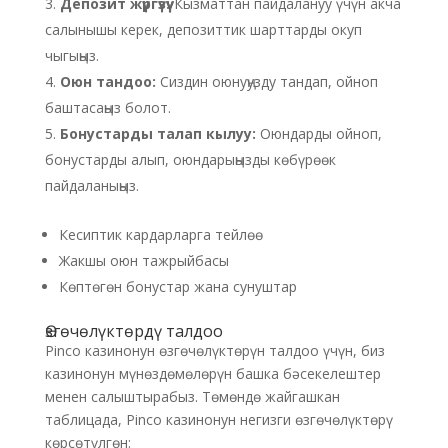
Депозит жүргүзүү:
Кызматтан пайдалануу үчүн акча
салынышы керек, депозиттик шарттарды окуп
чыгыңыз.
Оюн тандоо:
Сиздин оюнуңузду тандап, ойноп
баштасаңыз болот.
Бонустарды талап кылуу:
Оюндарды ойноп,
бонустарды алып, оюндарыңызды көбүрөөк
пайдаланыңыз.
Кесиптик кардарларга тейлөө
Жакшы оюн тажрыйбасы
Көптөгөн бонустар жана сунуштар
Өзгөчөлүктөрдү талдоо
Pinco казинонун өзгөчөлүктөрүн талдоо үчүн, биз
казинонун мүнөздөмөлөрүн башка бәсекелештер
менен салыштырабыз. Төмөндө жайгашкан
таблицада, Pinco казинонун негизги өзгөчөлүктөрү
көрсөтүлгөн: