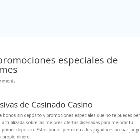
 promociones especiales de
 mes
omments
usivas de Casinado Casino
e bonos sin depósito y promociones especiales que no te puedes per
 actualizada sobre las mejores ofertas diseñadas para mejorar tu
un primer depósito. Estos bonos permiten a los jugadores probar jueg
u propio dinero.