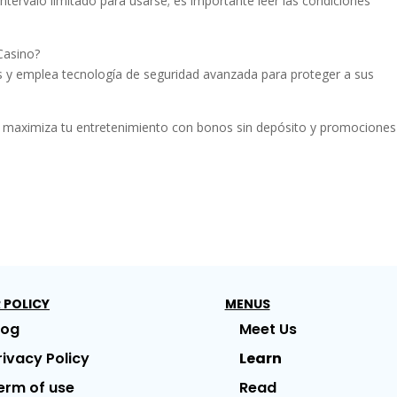
ntervalo limitado para usarse; es importante leer las condiciones
Casino?
les y emplea tecnología de seguridad avanzada para proteger a sus
y maximiza tu entretenimiento con bonos sin depósito y promociones
 POLICY
MENUS
log
Meet Us
rivacy Policy
Learn
erm of use
Read