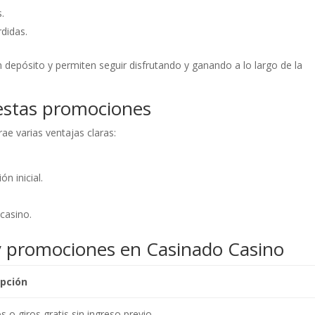
.
didas.
epósito y permiten seguir disfrutando y ganando a lo largo de la
 estas promociones
e varias ventajas claras:
n inicial.
casino.
 promociones en Casinado Casino
ipción
s o giros gratis sin ingreso previo