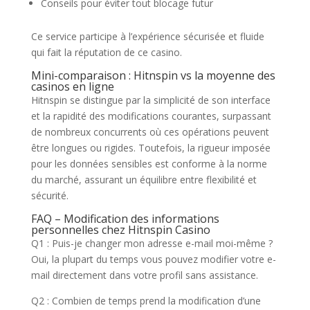
Conseils pour éviter tout blocage futur
Ce service participe à l’expérience sécurisée et fluide
qui fait la réputation de ce casino.
Mini-comparaison : Hitnspin vs la moyenne des
casinos en ligne
Hitnspin se distingue par la simplicité de son interface
et la rapidité des modifications courantes, surpassant
de nombreux concurrents où ces opérations peuvent
être longues ou rigides. Toutefois, la rigueur imposée
pour les données sensibles est conforme à la norme
du marché, assurant un équilibre entre flexibilité et
sécurité.
FAQ – Modification des informations
personnelles chez Hitnspin Casino
Q1 : Puis-je changer mon adresse e-mail moi-même ?
Oui, la plupart du temps vous pouvez modifier votre e-
mail directement dans votre profil sans assistance.
Q2 : Combien de temps prend la modification d’une