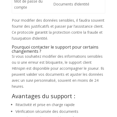
Mot de passe du
Documents d’identité
compte
Pour modifier des données sensibles, il faudra souvent
fournir des justificatifs et passer par l’assistance client.
Ce protocole garantit la protection contre la fraude et
l’usurpation d’identité.
Pourquoi contacter le support pour certains
changements ?
Si vous souhaitez modifier des informations sensibles
ou si une erreur est bloquante, le support client
Hitnspin est disponible pour accompagner le joueur. Ils
peuvent valider vos documents et ajuster les données
avec un suivi personnalisé, souvent en moins de 24
heures.
Avantages du support :
Réactivité et prise en charge rapide
Vérification sécurisée des documents