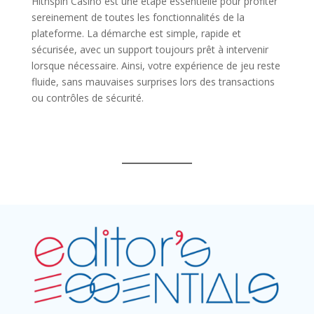
Hitnspin Casino est une étape essentielle pour profiter
sereinement de toutes les fonctionnalités de la
plateforme. La démarche est simple, rapide et
sécurisée, avec un support toujours prêt à intervenir
lorsque nécessaire. Ainsi, votre expérience de jeu reste
fluide, sans mauvaises surprises lors des transactions
ou contrôles de sécurité.