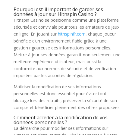
Pourquoi est-il important de garder ses
données à jour sur Hitnspin Casino ?
Hitnspin Casino se positionne comme une plateforme
sécurisée et conviviale pour tous les amateurs de jeux
en ligne. En jouant sur
hitnspinfr.com
, chaque joueur
bénéficie d’un environnement fiable grâce à une
gestion rigoureuse des informations personnelles.
Mettre à jour ses données garantit non seulement une
meilleure expérience utilisateur, mais aussi la
conformité aux normes de sécurité et de vérification
imposées par les autorités de régulation.
Maîtriser la modification de ses informations
personnelles est donc essentiel pour éviter tout
blocage lors des retraits, préserver la sécurité de son
compte et bénéficier pleinement des offres proposées.
Comment accéder à la modification de vos
données personnelles ?
La démarche pour modifier ses informations sur