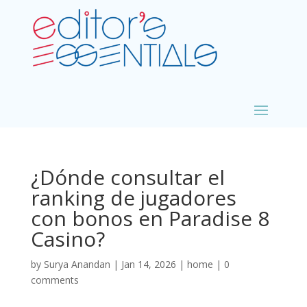
¿Dónde consultar el
ranking de jugadores
con bonos en Paradise 8
Casino?
by
Surya Anandan
|
Jan 14, 2026
|
home
|
0
comments