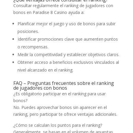
Consultar regularmente el ranking de jugadores con
bonos en Paradise 8 Casino ayuda a:
Planificar mejor el juego y uso de bonos para subir
posiciones.
Identificar promociones clave que aumenten puntos
o recompensas.
Medir la competitividad y establecer objetivos claros.
Obtener acceso a beneficios exclusivos vinculados al
nivel alcanzado en el ranking.
FAQ – Preguntas frecuentes sobre el ranking
de jugadores con bonos
¿Es obligatorio participar en el ranking para usar
bonos?
No. Puedes aprovechar bonos sin aparecer en el
ranking, pero participar te ofrece ventajas adicionales.
¿Cómo se calculan los puntos para el ranking?
Generalmente, se basan en el volumen de apuestas