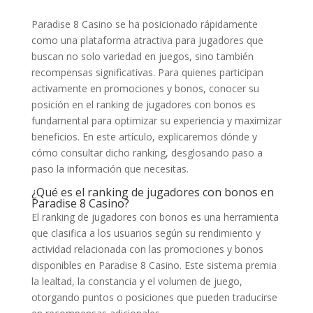
Paradise 8 Casino se ha posicionado rápidamente
como una plataforma atractiva para jugadores que
buscan no solo variedad en juegos, sino también
recompensas significativas. Para quienes participan
activamente en promociones y bonos, conocer su
posición en el ranking de jugadores con bonos es
fundamental para optimizar su experiencia y maximizar
beneficios. En este artículo, explicaremos dónde y
cómo consultar dicho ranking, desglosando paso a
paso la información que necesitas.
¿Qué es el ranking de jugadores con bonos en
Paradise 8 Casino?
El ranking de jugadores con bonos es una herramienta
que clasifica a los usuarios según su rendimiento y
actividad relacionada con las promociones y bonos
disponibles en Paradise 8 Casino. Este sistema premia
la lealtad, la constancia y el volumen de juego,
otorgando puntos o posiciones que pueden traducirse