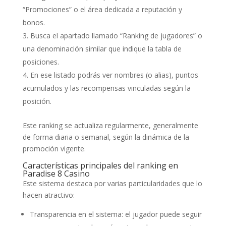
“Promociones” o el área dedicada a reputación y
bonos.
Busca el apartado llamado “Ranking de jugadores” o
una denominación similar que indique la tabla de
posiciones.
En ese listado podrás ver nombres (o alias), puntos
acumulados y las recompensas vinculadas según la
posición.
Este ranking se actualiza regularmente, generalmente
de forma diaria o semanal, según la dinámica de la
promoción vigente.
Características principales del ranking en
Paradise 8 Casino
Este sistema destaca por varias particularidades que lo
hacen atractivo:
Transparencia en el sistema: el jugador puede seguir