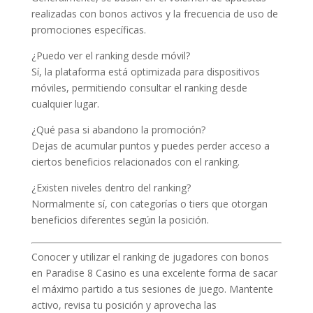
realizadas con bonos activos y la frecuencia de uso de
promociones específicas.
¿Puedo ver el ranking desde móvil?
Sí, la plataforma está optimizada para dispositivos
móviles, permitiendo consultar el ranking desde
cualquier lugar.
¿Qué pasa si abandono la promoción?
Dejas de acumular puntos y puedes perder acceso a
ciertos beneficios relacionados con el ranking.
¿Existen niveles dentro del ranking?
Normalmente sí, con categorías o tiers que otorgan
beneficios diferentes según la posición.
Conocer y utilizar el ranking de jugadores con bonos
en Paradise 8 Casino es una excelente forma de sacar
el máximo partido a tus sesiones de juego. Mantente
activo, revisa tu posición y aprovecha las