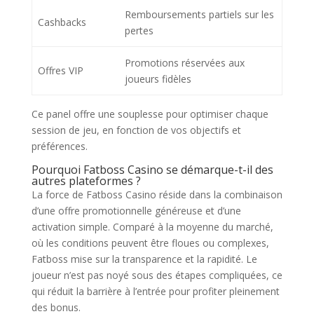
Remboursements partiels sur les
Cashbacks
pertes
Promotions réservées aux
Offres VIP
joueurs fidèles
Ce panel offre une souplesse pour optimiser chaque
session de jeu, en fonction de vos objectifs et
préférences.
Pourquoi Fatboss Casino se démarque-t-il des
autres plateformes ?
La force de Fatboss Casino réside dans la combinaison
d’une offre promotionnelle généreuse et d’une
activation simple. Comparé à la moyenne du marché,
où les conditions peuvent être floues ou complexes,
Fatboss mise sur la transparence et la rapidité. Le
joueur n’est pas noyé sous des étapes compliquées, ce
qui réduit la barrière à l’entrée pour profiter pleinement
des bonus.