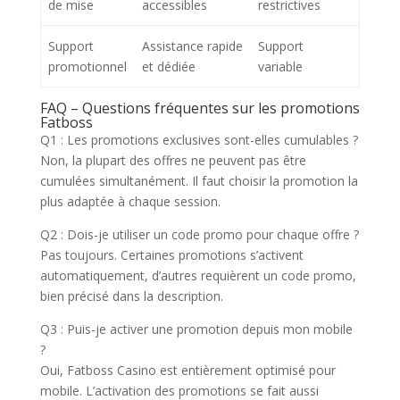
de mise
accessibles
restrictives
Support
Assistance rapide
Support
promotionnel
et dédiée
variable
FAQ – Questions fréquentes sur les promotions
Fatboss
Q1 : Les promotions exclusives sont-elles cumulables ?
Non, la plupart des offres ne peuvent pas être
cumulées simultanément. Il faut choisir la promotion la
plus adaptée à chaque session.
Q2 : Dois-je utiliser un code promo pour chaque offre ?
Pas toujours. Certaines promotions s’activent
automatiquement, d’autres requièrent un code promo,
bien précisé dans la description.
Q3 : Puis-je activer une promotion depuis mon mobile
?
Oui, Fatboss Casino est entièrement optimisé pour
mobile. L’activation des promotions se fait aussi