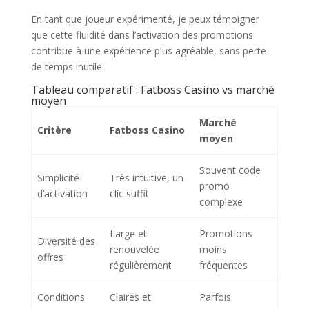
En tant que joueur expérimenté, je peux témoigner
que cette fluidité dans l’activation des promotions
contribue à une expérience plus agréable, sans perte
de temps inutile.
Tableau comparatif : Fatboss Casino vs marché
moyen
Marché
Critère
Fatboss Casino
moyen
Souvent code
Simplicité
Très intuitive, un
promo
d’activation
clic suffit
complexe
Large et
Promotions
Diversité des
renouvelée
moins
offres
régulièrement
fréquentes
Conditions
Claires et
Parfois