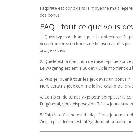
Fatpirate est donc dans la moyenne mais légèreme
des bonus.
FAQ : tout ce que vous dev
1. Quels types de bonus puis-je obtenir sur Fatpi
Vous trouverez un bonus de bienvenue, des prom
progressives.
2. Quelle est la condition de mise typique sur ce
Le wagering est entre 30x et 40x le montant du 
3. Puis-je jouer à tous les jeux avec un bonus ?
Non, certains jeux comme le live casino ou le v
4. Combien de temps ai-je pour compléter la con
En général, vous disposez de 7 à 14 jours suiva
5. Fatpirate Casino est-il adapté aux joueurs mob
Oui, la plateforme est intégralement adaptée aux 