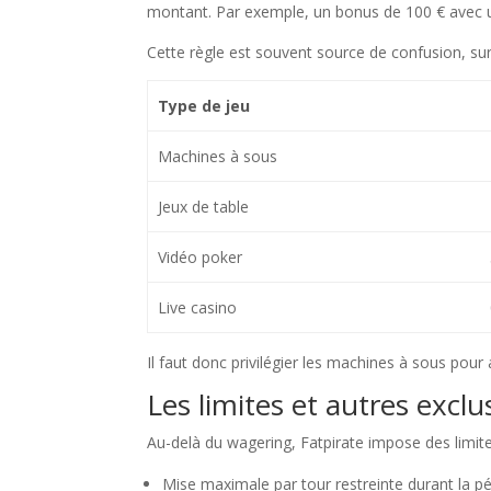
montant. Par exemple, un bonus de 100 € avec u
Cette règle est souvent source de confusion, sur
Type de jeu
Machines à sous
Jeux de table
Vidéo poker
Live casino
Il faut donc privilégier les machines à sous po
Les limites et autres exclu
Au-delà du wagering, Fatpirate impose des limites
Mise maximale par tour restreinte durant la p