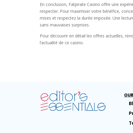
En conclusion, Fatpirate Casino offre une expéri
respecter. Pour maximiser votre bénéfice, concen
mises et respectez la durée imposée. Une lectur
sans mauvaises surprises.
Pour découvrir en détail les offres actuelles, r
l’actualité de ce casino.
OUR
B
P
T