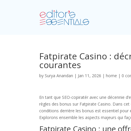
Fatpirate Casino : dé
courantes
by
Surya Anandan
|
Jan 11, 2026
|
home
|
0 c
En tant que SEO-copiratér avec une décennie d’e
règles des bonus sur Fatpirate Casino. Dans cet
conditions derrière les bonus est essentiel pour 
Explorons ensemble les aspects majeurs qui faç
Fatpirate Casino : une off