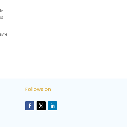
de
us
uivre
Follows on