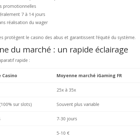
es promotionnelles
néralement 7 à 14 jours
ans réalisation du wager
s protègent le casino des abus et garantissent l’équité du système.
e du marché : un rapide éclairage
aratif rapide :
e Casino
Moyenne marché iGaming FR
25x à 35x
(100% sur slots)
Souvent plus variable
s
7-30 jours
5-10 €