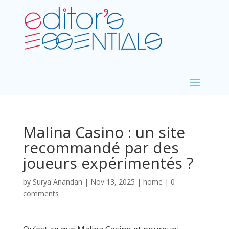
Malina Casino : un site
recommandé par des
joueurs expérimentés ?
by
Surya Anandan
|
Nov 13, 2025
|
home
|
0
comments