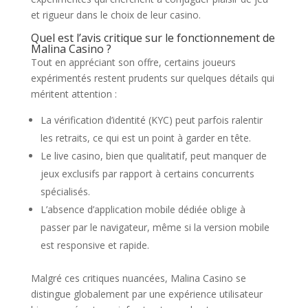
et rigueur dans le choix de leur casino.
Quel est l’avis critique sur le fonctionnement de
Malina Casino ?
Tout en appréciant son offre, certains joueurs
expérimentés restent prudents sur quelques détails qui
méritent attention :
La vérification d’identité (KYC) peut parfois ralentir
les retraits, ce qui est un point à garder en tête.
Le live casino, bien que qualitatif, peut manquer de
jeux exclusifs par rapport à certains concurrents
spécialisés.
L’absence d’application mobile dédiée oblige à
passer par le navigateur, même si la version mobile
est responsive et rapide.
Malgré ces critiques nuancées, Malina Casino se
distingue globalement par une expérience utilisateur