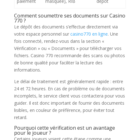
paiement
masquée), RIB
dépôt
Comment soumettre ses documents sur Casino
770 ?
Le dépôt des documents s’effectue directement via
votre espace personnel sur
casino770 en ligne
. Une
fois connecté, rendez-vous dans la section «
Vérification » ou « Documents » pour télécharger vos
fichiers. Casino 770 recommande des scans ou photos
de bonne qualité pour faciliter la lecture des
informations.
Le délai de traitement est généralement rapide : entre
24 et 72 heures. En cas de problème ou de documents
incomplets, le service client vous contactera pour vous
guider. Il est donc important de fournir des documents
lisibles, en couleur de préférence, pour éviter tout
retard.
Pourquoi cette vérification est un avantage
pour le joueur ?
Certains joueurs voient cette étape comme une