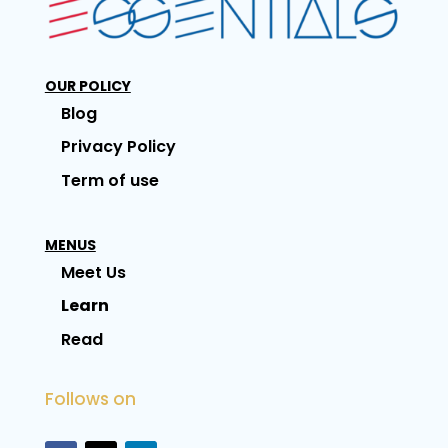
OUR POLICY
Blog
Privacy Policy
Term of use
MENUS
Meet Us
Learn
Read
Follows on