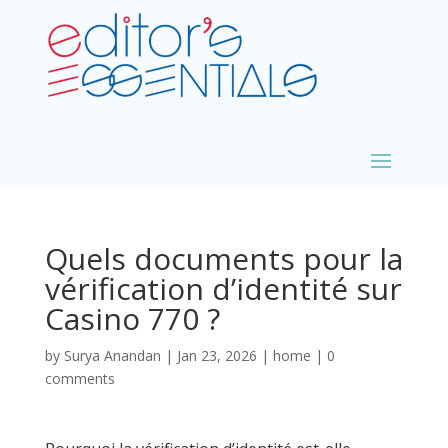
Quels documents pour la
vérification d’identité sur
Casino 770 ?
by
Surya Anandan
|
Jan 23, 2026
|
home
|
0
comments