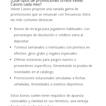
¿Qué tipos de promociones ofrece Velvet
Casino cada mes?
Velvet Casino propone una variada gama de
promociones que se renuevan con frecuencia. Entre
las más comunes destacan:
Bonos de recarga para jugadores habituales, con
porcentajes de devolución o créditos extra al
depositar.
Torneos semanales o mensuales con premios en
efectivo, giros gratis y regalos especiales.
Ofertas exclusivas para juegos nuevos o
proveedores específicos, fomentando la prueba de
novedades en el catálogo.
Promociones estacionales vinculadas a fechas
señaladas, festividades o eventos deportivos.
Estos bonos suelen tener requisitos de apuesta
razonables y claridad en sus términos, una ventaja