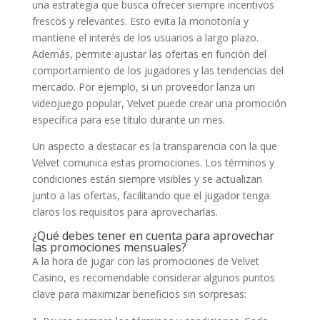
una estrategia que busca ofrecer siempre incentivos
frescos y relevantes. Esto evita la monotonía y
mantiene el interés de los usuarios a largo plazo.
Además, permite ajustar las ofertas en función del
comportamiento de los jugadores y las tendencias del
mercado. Por ejemplo, si un proveedor lanza un
videojuego popular, Velvet puede crear una promoción
específica para ese título durante un mes.
Un aspecto a destacar es la transparencia con la que
Velvet comunica estas promociones. Los términos y
condiciones están siempre visibles y se actualizan
junto a las ofertas, facilitando que el jugador tenga
claros los requisitos para aprovecharlas.
¿Qué debes tener en cuenta para aprovechar
las promociones mensuales?
A la hora de jugar con las promociones de Velvet
Casino, es recomendable considerar algunos puntos
clave para maximizar beneficios sin sorpresas: