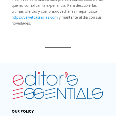
que no complican la experiencia. Para descubrir las
últimas ofertas y cómo aprovecharlas mejor, visita
https://velvetcasino-es.com
y mantente al día con sus
novedades.
OUR POLICY