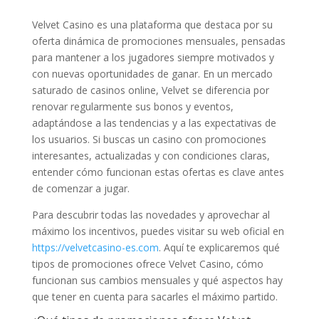
Velvet Casino es una plataforma que destaca por su
oferta dinámica de promociones mensuales, pensadas
para mantener a los jugadores siempre motivados y
con nuevas oportunidades de ganar. En un mercado
saturado de casinos online, Velvet se diferencia por
renovar regularmente sus bonos y eventos,
adaptándose a las tendencias y a las expectativas de
los usuarios. Si buscas un casino con promociones
interesantes, actualizadas y con condiciones claras,
entender cómo funcionan estas ofertas es clave antes
de comenzar a jugar.
Para descubrir todas las novedades y aprovechar al
máximo los incentivos, puedes visitar su web oficial en
https://velvetcasino-es.com
. Aquí te explicaremos qué
tipos de promociones ofrece Velvet Casino, cómo
funcionan sus cambios mensuales y qué aspectos hay
que tener en cuenta para sacarles el máximo partido.